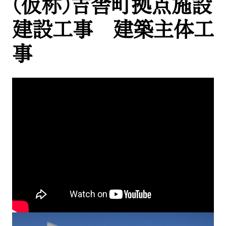
(仮称)吉舎町拠点施設
GALLERY
建設工事 建築主体工
NEWS
事