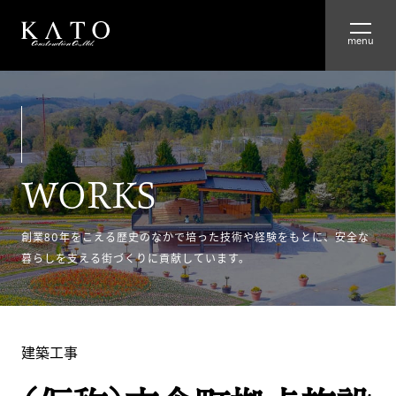
HOME
ABOUT
WORKS
ADVANTAGE
WORKS
創業80年をこえる歴史のなかで培った技術や経験をもとに、安全な
暮らしを支える街づくりに貢献しています。
RECRUIT
COMPANY
建築工事
GROUP